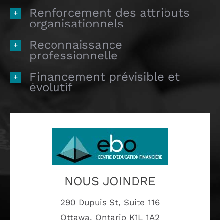
Renforcement des attributs
organisationnels
Reconnaissance
professionnelle
Financement prévisible et
évolutif
NOUS JOINDRE
290 Dupuis St, Suite 116
Ottawa, Ontario K1L 1A2